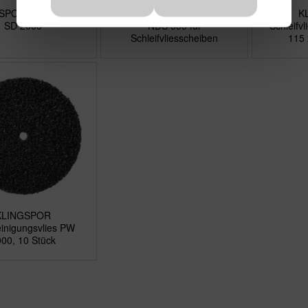
SPOR Spanndorn
KLINGSPOR Haftstützteller
K
SD 2000
NDS 555 für
Schleifv
Schleifvliesscheiben
115
KLINGSPOR
inigungsvlies PW
00, 10 Stück