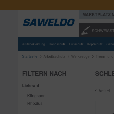
MARKTPLATZ 
SCHWEISST
Schweißbrenner
Berufsbekleidung
Schweißgeräte
Handschutz
Fußschutz
Schweißzubehör
Kopfschutz
Zusatzwerk
Gehö
Startseite
Arbeitsschutz
Werkzeuge
Trenn- und 
FILTERN NACH
SCHL
Lieferant
9 Artikel
Klingspor
Rhodius