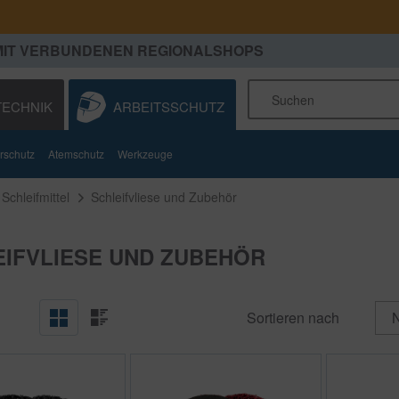
MIT VERBUNDENEN REGIONALSHOPS
ECHNIK
ARBEITSSCHUTZ
stoffe
rschutz
Autogentechnik
Atemschutz
Werkzeuge
Technische Ausrüstungen
Betriebsausstattungen
Schleifmittel
Schleifvliese und Zubehör
EIFVLIESE UND ZUBEHÖR
Sortieren nach