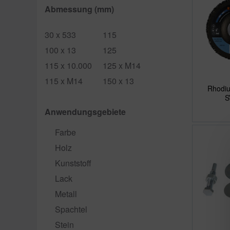
Abmessung (mm)
30 x 533
115
100 x 13
125
115 x 10.000
125 x M14
115 x M14
150 x 13
Rhodiu
S
Anwendungsgebiete
Farbe
Holz
Kunststoff
Lack
Metall
Spachtel
Stein