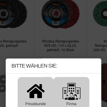
s Reinigungsvlies
Rhodius Reinigungsvlies
K
VS, gekröpft
SVS HD, 115 x 22,23,
Reinig
gekröpft, 10 Stück
200 HD, 
BITTE WÄHLEN SIE:
Privatkunde
Firma