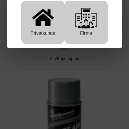
Privatkunde
Firma
2m Kupferspray