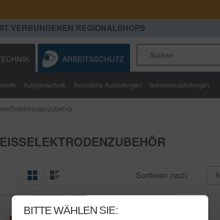
MIT VERBUNDENEN REGIONALSHOPS
ECHNIK
ARBEITSSCHUTZ
stoffe
Autogentechnik
Technische Ausrüstungen
Betriebsausstattungen
weißelektrodenzubehör
EISSELEKTRODENZUBEHÖR
Sortieren nach
BITTE WÄHLEN SIE: