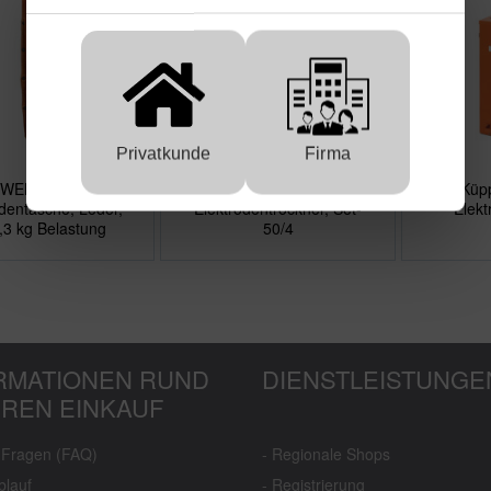
Privatkunde
Firma
WELDAS®
Küppers Solution
Küpp
odentasche, Leder,
Elektrodentrockner, Set-
Elekt
2,3 kg Belastung
50/4
RMATIONEN RUND
DIENSTLEISTUNGE
HREN EINKAUF
e Fragen (FAQ)
- Regionale Shops
blauf
- Registrierung