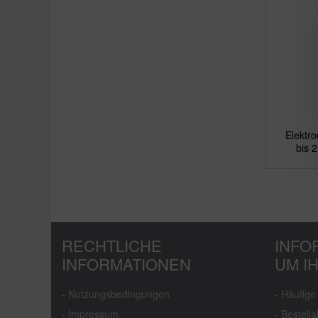
Elektr
bis 
RECHTLICHE
INFO
INFORMATIONEN
UM I
- Nutzungsbedingungen
- Häufig
- Impressum
- Bestella