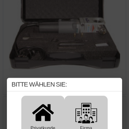
Wolframelektroden-Anschleifgerät Neutrix® WAG 40,
BITTE WÄHLEN SIE:
komplett im Koffer
Privatkunde
Firma