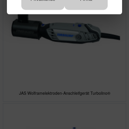
JAS Wolframelektroden-Anschleifgerät Turbolino®