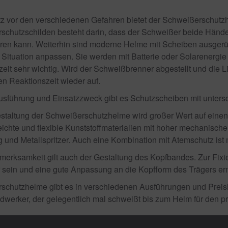
z vor den verschiedenen Gefahren bietet der Schweißerschutzh
chutzschilden besteht darin, dass der Schweißer beide Hände f
ren kann. Weiterhin sind moderne Helme mit Scheiben ausgerüs
 Situation anpassen. Sie werden mit Batterie oder Solarenergie 
eit sehr wichtig. Wird der Schweißbrenner abgestellt und die Lic
en Reaktionszeit wieder auf.
usführung und Einsatzzweck gibt es Schutzscheiben mit unters
estaltung der Schweißerschutzhelme wird großer Wert auf einen
chte und flexible Kunststoffmaterialien mit hoher mechanischer
 und Metallspritzer. Auch eine Kombination mit Atemschutz ist 
erksamkeit gilt auch der Gestaltung des Kopfbandes. Zur Fixieru
r sein und eine gute Anpassung an die Kopfform des Trägers er
schutzhelme gibt es in verschiedenen Ausführungen und Preisl
erker, der gelegentlich mal schweißt bis zum Helm für den pr