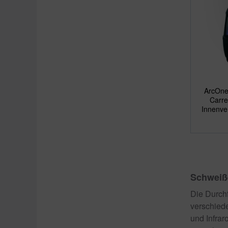
ArcOne
Carre
Innenver
Schweiß
Die Durch
verschied
und Infra