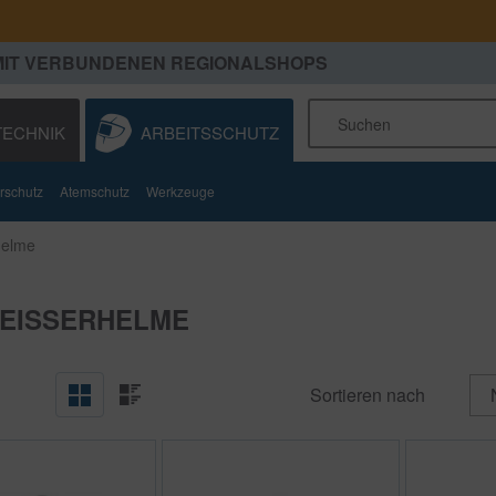
MIT VERBUNDENEN REGIONALSHOPS
ECHNIK
ARBEITSSCHUTZ
stoffe
rschutz
Autogentechnik
Atemschutz
Werkzeuge
Technische Ausrüstungen
Betriebsausstattungen
helme
EISSERHELME
Sortieren nach