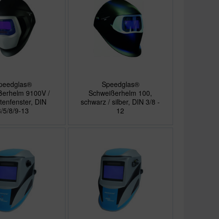
peedglas®
Speedglas®
ßerhelm 9100V /
Schweißerhelm 100,
itenfenster, DIN
schwarz / silber, DIN 3/8 -
3/5/8/9-13
12