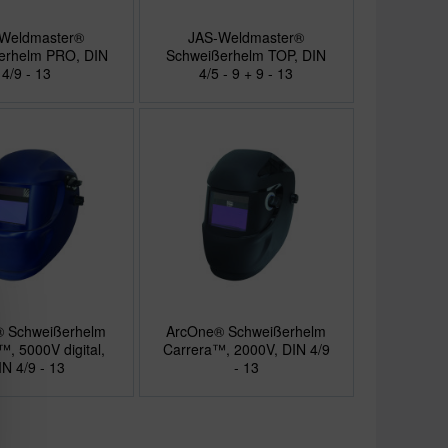
Weldmaster®
JAS-Weldmaster®
erhelm PRO, DIN
Schweißerhelm TOP, DIN
4/9 - 13
4/5 - 9 + 9 - 13
 Schweißerhelm
ArcOne® Schweißerhelm
, 5000V digital,
Carrera™, 2000V, DIN 4/9
IN 4/9 - 13
- 13