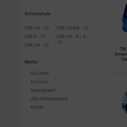
Schutzstufe
DIN 4/9 - 13
DIN 3/5/8/9 - 13
DIN 9 - 13
DIN 4/9 - 9 + 9 -
13
DIN 3/8 - 12
TBi
Schwei
Cla
Marke
ArcOne®
ArcVisor
Speedglas®
JAS-Weldmaster®
Prolife