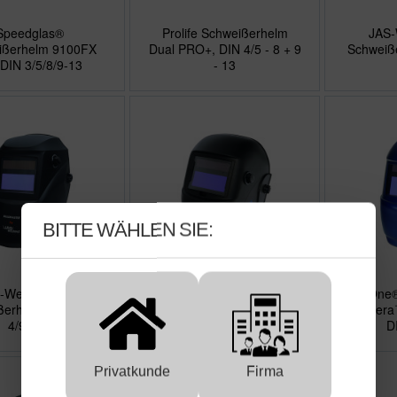
Speedglas®
Prolife Schweißerhelm
JAS-
ißerhelm 9100FX
Dual PRO+, DIN 4/5 - 8 + 9
Schweiß
 DIN 3/5/8/9-13
- 13
BITTE WÄHLEN SIE:
-Weldmaster®
Prolife Schweißerhelm
ArcOne®
ßerhelm ECO, DIN
Matik PRO+, DIN 4/9 - 13
Carrera™
4/9 - 13
D
Privatkunde
Firma