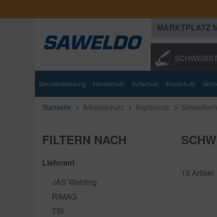
MARKTPLATZ 
SCHWEISST
Schweißbrenner
Berufsbekleidung
Schweißgeräte
Handschutz
Fußschutz
Schweißzubehör
Kopfschutz
Zusatzwerk
Gehö
Startseite
Arbeitsschutz
Kopfschutz
Schweißer
FILTERN NACH
SCHW
Lieferant
13 Artikel
JAS Welding
RIMAG
TBi