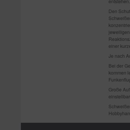
entstehen.
Den Schut
Schweißers
konzentrie
jeweiligen
Reaktionsz
einer kurz
Je nach A
Bei der G
kommen lei
Funkenflug
Große Aufm
einstellba
Schweißer
Hobbyhandw