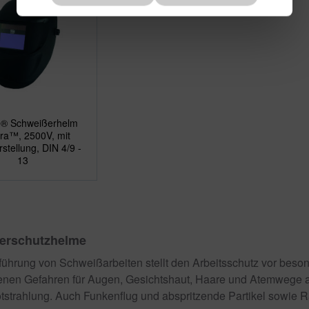
® Schweißerhelm
ra™, 2500V, mit
stellung, DIN 4/9 -
13
erschutzhelme
führung von Schweißarbeiten stellt den Arbeitsschutz vor bes
enen Gefahren für Augen, Gesichtshaut, Haare und Atemwege a
rotstrahlung. Auch Funkenflug und abspritzende Partikel sowi