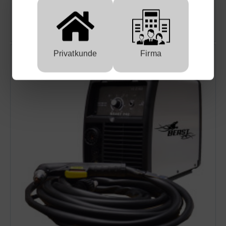
PlaTec DC-WIG Schweißgerät BEAST 200 WIG pulse
-230V
Privatkunde
Firma