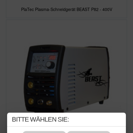
PlaTec Plasma-Schneidgerät BEAST P82 - 400V
BITTE WÄHLEN SIE: