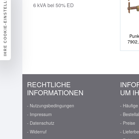
IHRE COOKIE-EINSTELLUNGEN
6 kVA bei 50% ED
Punk
7902,
RECHTLICHE
INFO
INFORMATIONEN
UM I
- Nutzungsbedingungen
- Häufig
- Impressum
- Bestella
- Datenschutz
- Preise
- Widerruf
- Lieferb