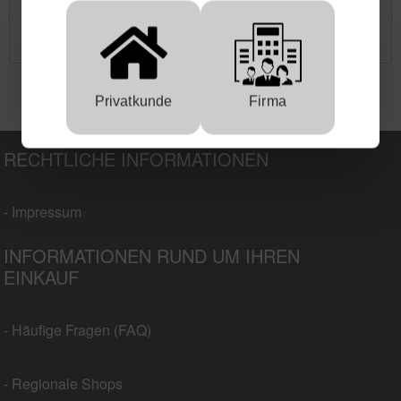
EUROPOWER Schweißaggregat EP200X, 7,0 kVA
Privatkunde
Firma
RECHTLICHE INFORMATIONEN
- Impressum
INFORMATIONEN RUND UM IHREN
EINKAUF
- Häufige Fragen (FAQ)
- Regionale Shops